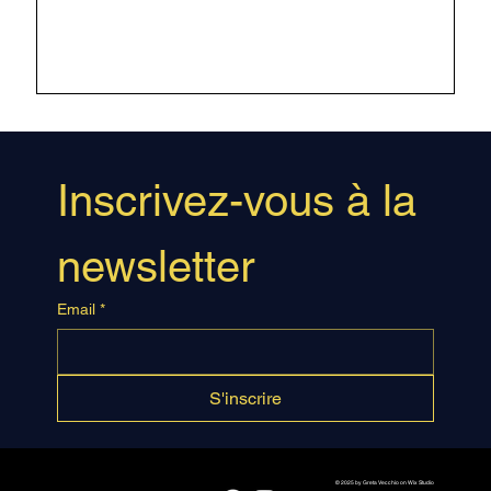
l’auditeur, vers une musique de découverte
Le Soir ****
Inscrivez-vous à la 
newsletter
Email
*
S'inscrire
© 2025 by Greta Vecchio on Wix Studio