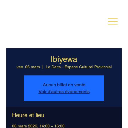
TOINE THYS
Ibiyewa
ven. 06 mars
  |  
Le Delta - Espace Culturel Provincial
Aucun billet en vente
Voir d'autres événements
Heure et lieu
06 mars 2026, 14:00 – 16:00