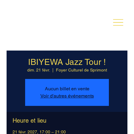
TOINE THYS
IBIYEWA Jazz Tour !
dim. 21 févr.
  |  
Foyer Culturel de Sprimont
Aucun billet en vente
Voir d'autres événements
Heure et lieu
21 févr. 2027, 17:00 – 21:00