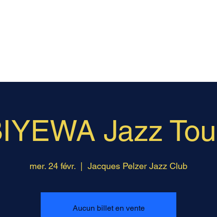
HOME
ABOUT
PROJECT
BIYEWA Jazz Tour
mer. 24 févr.
  |  
Jacques Pelzer Jazz Club
Aucun billet en vente